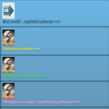
Brzi vodič - najčešća pitanja
>>>
Samopouzdanje
>>>
"Intervju za Sputnik" >>>
"Problemi u baku i različitost partnera">>>