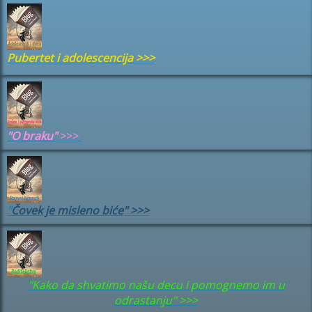
Pubertet i adolescencija
>>>
"
O braku"
>>>
"
Čovek je misleno biće" >>>
"Kako da shvatimo našu decu i pomognemo im u
odrastanju" >>>