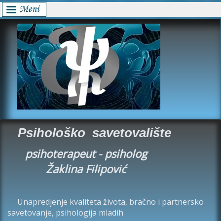
Psihološko savetovalište
psihoterapeut - psiholog
Žaklina Filipović
Unapredjenje kvaliteta života, bračno i partnersko
savetovanje, psihologija mladih