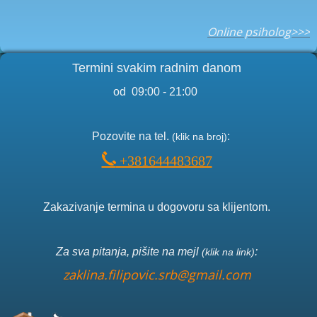
Online psiholog>>>
Termini svakim radnim danom
od 09:00 - 21:00
Pozo
vite na tel.
:
(klik na broj)
+381644483687
Zakazivanje termina u dogovoru sa klijentom.
Za sva pitanja, pišite na mejl
:
(klik na link)
zaklina.filipovic.srb@gmail.com