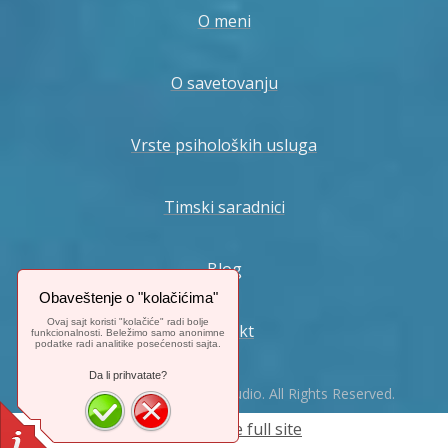
O meni
O savetovanju
Vrste psiholoških usluga
Timski saradnici
Blog
Obaveštenje o "kolačićima"
Ovaj sajt koristi "kolačiće" radi bolje
Kontakt
funkcionalnosti. Beležimo samo anonimne
podatke radi analitike posećenosti sajta.
Da li prihvatate?
© 2024. Mix-Web-Master Studio. All Rights Reserved.
Switch to the full site