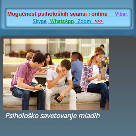
Viber
,
Mogućnost psiholoških seansi i online
Skype
,
WhatsApp
,
Zoom
>>>
Psihološko savetovanje mladih