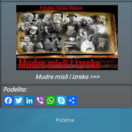
Mudre misli i izreke >>>
Podelite:
Facebook
Twitter
LinkedIn
Viber
WhatsApp
Skype
Share
Početna