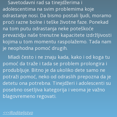
Savetodavni rad sa tinejdžerima i
adolescentima na svim problemima koje
odrastanje nosi. Da bismo postali ljudi, moramo
proći razne bolne i teške životne faze. Ponekad
na tom putu odrastanja neke poteškoće
prevazidju naše trenutne kapacitete izdržljivosti
kojima u tom momentu raspolažemo. Tada nam
je neophodna pomoć drugih.
Mladi često i ne znaju kada, kako i od koga tu
pomoć da traže i tada se problem prolongira i
produbljuje. Bitno je da ukoliko dete samo ne
potraži pomoć, neko od odraslih prepozna da je
detetu ona potrebna. Tinejdžeri i adolescenti su
posebno osetljiva kategorija i veoma je važno
blagovremeno regovati.
<<<Roditeljstvo