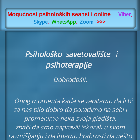
Viber
,
Mogućnost psiholoških seansi i online
Skype
,
WhatsApp
,
Zoom
>>>
Psihološko savetovalište
i
psihoterapije
Dobrodošli.
Onog momenta kada se zapitamo da li bi
za nas bilo dobro da poradimo na sebi i
promenimo neka svoja gledišta,
znači da smo napravili iskorak u svom
razmišljanju i da imamo hrabrosti da nešto