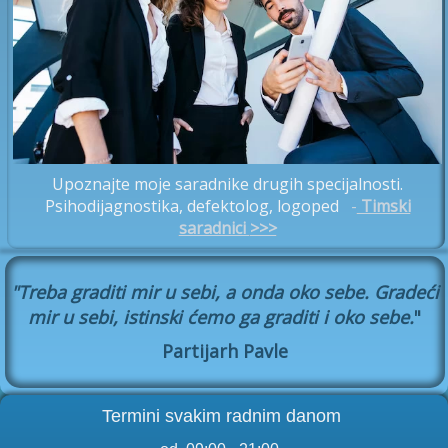
Upoznajte moje saradnike drugih specijalnosti.
Psihodijagnostika, defektolog, logoped
-
Timski
saradnici
>>>
"Treba graditi mir u sebi, a onda oko sebe. Gradeći
mir u sebi, istinski ćemo ga graditi i oko sebe.
"
Partijarh Pavle
Termini svakim radnim danom