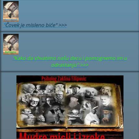
"
Čovek je misleno biće" >>>
"Kako da shvatimo našu decu i pomognemo im u
odrastanju" >>>