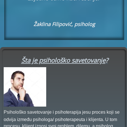
Žaklina Filipovi
ć
, psiholog
Šta je psihološko savetovanje
?
Psihološko savetovanje i psihoterapija jesu
proces
koji se
odvija između psihologa/ psihoterapeuta i klijenta.
U tom
procesu, klijent iznosi svoj problem, dilemu, a psiholog
...