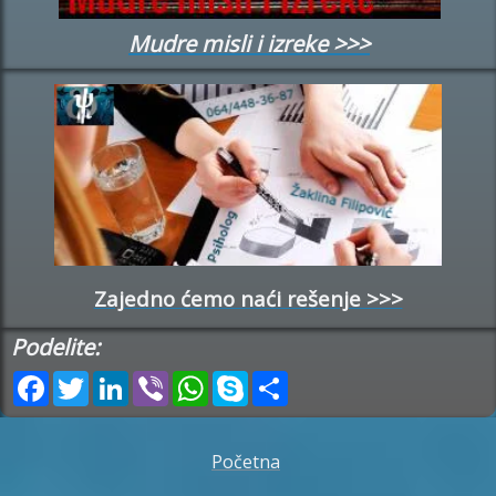
Mudre misli i izreke >>>
Zajedno ćemo naći rešenje >>>
Podelite:
Facebook
Twitter
LinkedIn
Viber
WhatsApp
Skype
Share
Početna