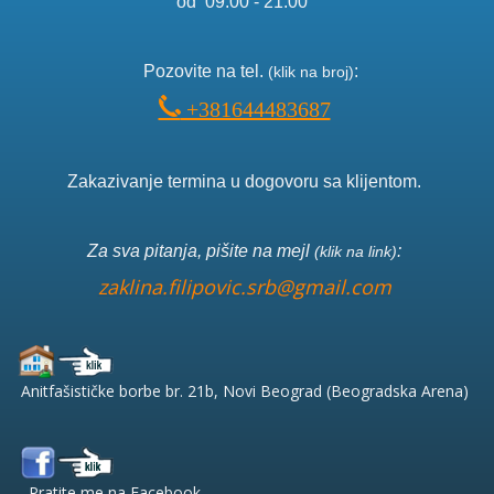
od 09:00 - 21:00
Pozo
vite na tel.
:
(klik na broj)
+381644483687
Zakazivanje termina u dogovoru sa klijentom.
Za sva pitanja, pišite na mejl
:
(klik na link)
zaklina.filipovic.srb@gmail.com
Anitfašističke borbe br. 21b, Novi Beograd (Beogradska Arena)
Pratite me na Facebook