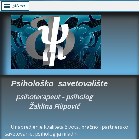
Psihološko savetovalište
psihoterapeut - psiholog
Žaklina Filipović
Unapredjenje kvaliteta života, bračno i partnersko
savetovanje, psihologija mladih