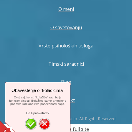
O meni
O savetovanju
Vrste psiholoških usluga
Timski saradnici
Blog
Obaveštenje o "kolačićima"
Ovaj sajt koristi "kolačiće" radi bolje
Kontakt
funkcionalnosti. Beležimo samo anonimne
podatke radi analitike posećenosti sajta.
Da li prihvatate?
© 2024. Mix-Web-Master Studio. All Rights Reserved.
Switch to the full site