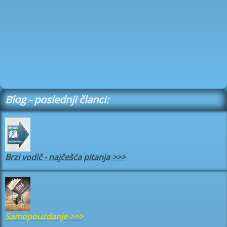
Blog - poslednji članci:
Brzi vodič - najčešća pitanja
>>>
Samopouzdanje
>>>