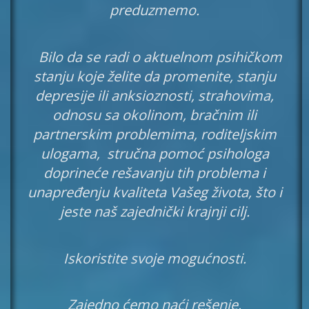
preduzmemo.
Bilo da se radi o aktuelnom psihičkom
stanju koje želite da promenite, stanju
depresije ili anksioznosti,
strahovima,
odnosu sa okolinom, bračnim ili
partnerskim problemima, roditeljskim
ulogama, stručna pomoć psihologa
doprineće rešavanju tih problema
i
unapređenju kvaliteta Vašeg života, što i
jeste naš zajednički krajnji cilj.
Iskoristite svoje mogućnosti.
Zajedno ćemo naći rešenje.