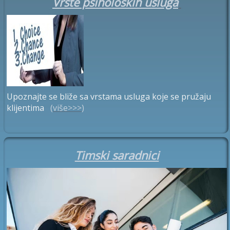
Vrste psiholoških usluga
Upoznajte se bliže sa vrstama usluga koje se pružaju
klijentima
(
više
>>>
)
Timski saradnici