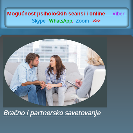
Viber
,
Mogućnost psiholoških seansi i online
Skype
,
WhatsApp
,
Zoom
>>>
Bračno i partnersko savetovanje