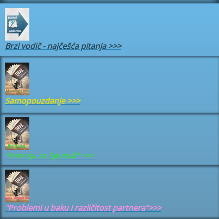
Brzi vodič - najčešća pitanja
>>>
Samopouzdanje
>>>
"Intervju za Sputnik" >>>
"Problemi u baku i različitost partnera">>>