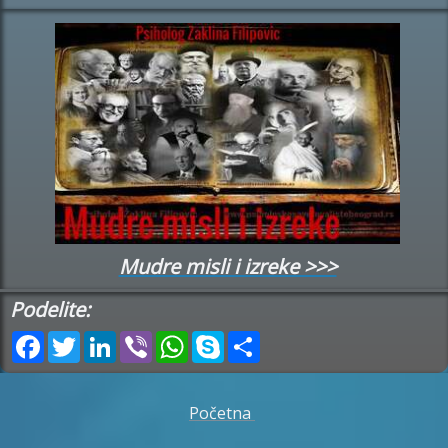
Mudre misli i izreke >>>
Podelite:
Facebook
Twitter
LinkedIn
Viber
WhatsApp
Skype
Share
Početna