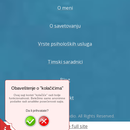
O meni
O savetovanju
Vrste psiholoških usluga
Timski saradnici
Blog
Obaveštenje o "kolačićima"
Ovaj sajt koristi "kolačiće" radi bolje
Kontakt
funkcionalnosti. Beležimo samo anonimne
podatke radi analitike posećenosti sajta.
Da li prihvatate?
© 2024. Mix-Web-Master Studio. All Rights Reserved.
Switch to the full site