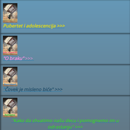
Pubertet i adolescencija
>>>
"
O braku"
>>>
"
Čovek je misleno biće" >>>
"Kako da shvatimo našu decu i pomognemo im u
odrastanju" >>>