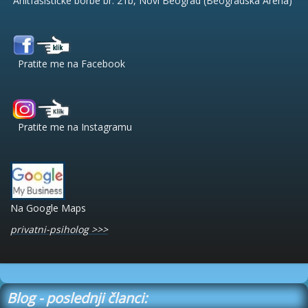
Anitfašističke borbe br. 21b, Novi Beograd (Beogradska Arena)
Pratite me na Facebook
Pratite me na Instagramu
Na Google Maps
privatni-psiholog >>>
Blog - poslednji članci: