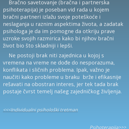
Bračno savetovanje (bračna i partnerska
psihoterapija) je poseban vid rada u kojem
bračni partneri izlažu svoje poteškoće i
neslaganja u raznim aspektima života, a zadatak
psihologa je da im pomogne da otkriju prave
uzroke svojih razmirica kako bi njihov bračni
život bio što skladniji i lepši.
Ne postoji brak niti zajednica u kojoj s
vremena na vreme ne dođe do nesporazuma,
konflikata i sličnih problema. Ipak, važno je
naučiti kako probleme u braku brže i efikasnije
rešavati na obostran interes, jer tek tada brak
postaje čvrst temelj našeg zajedničkog življenja.
<<<Individualni psihološki tretman
Psihoterapija>>>