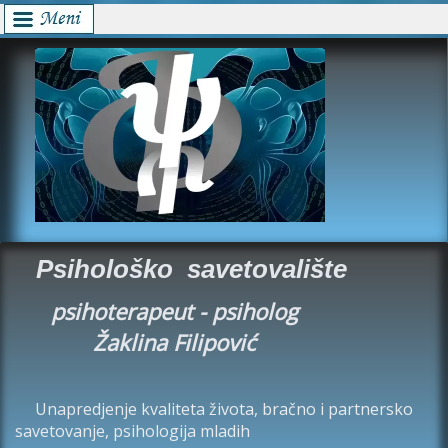
Psihološko savetovalište
psihoterapeut - psiholog
Žaklina Filipović
Unapredjenje kvaliteta života, bračno i partnersko
savetovanje, psihologija mladih