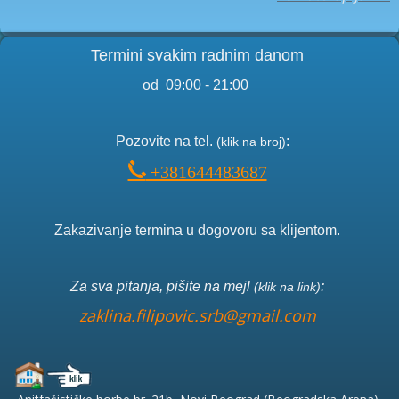
Termini svakim radnim danom
od 09:00 - 21:00
Pozo
vite na tel.
:
(klik na broj)
+381644483687
Zakazivanje termina u dogovoru sa klijentom.
Za sva pitanja, pišite na mejl
:
(klik na link)
zaklina.filipovic.srb@gmail.com