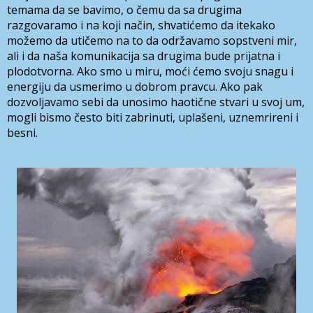
temama da se bavimo, o čemu da sa drugima
razgovaramo i na koji način, shvatićemo da itekako
možemo da utičemo na to da održavamo sopstveni mir,
ali i da naša komunikacija sa drugima bude prijatna i
plodotvorna. Ako smo u miru, moći ćemo svoju snagu i
energiju da usmerimo u dobrom pravcu. Ako pak
dozvoljavamo sebi da unosimo haotične stvari u svoj um,
mogli bismo često biti zabrinuti, uplašeni, uznemrireni i
besni.