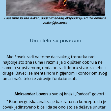
Loše misli su kao vulkan: dodju iznenada, eksplodiraju i duže vremena
zaklanjaju sunce
Um i telo su povezani
Ako čovek radi na tome da svakog trenutka radi
najbolje što zna i ume i razmišlja o opštem dobru a ne
samo o sopstvenom, onda on radi dobru stvar za sebe i
druge. Baveći se mentalnom higijenom i kontorlom svog
uma i naše telo će zdravije funkcionisati.
Aleksandar Loven
u svojoj knjizi „Radost“ govori :
“ Bioenergetska analiza je bazirana na konceptu da je
čovek jedinstveno biće i da se ono što se dešava unutar