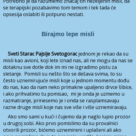
Potrebno je da razumemo značaj tih neželjenih misli, da
se terapijski pozabavimo tom temom i tek tada će
opsesija oslabiti ili potpuno nestati.
Birajmo lepe misli
Sveti Starac Pajsije Svetogorac
jednom je rekao da su
misli kao avioni, koji lete iznad nas, ali ne mogu da nas se
dotaknu sve dotle dok im mi ne izgradimo pistu za
sletanje. Pomisli su nešto što se dešava svima, to su
često uznemirujuće misli koje u jednom momentu dođu
do nas, kao da nam neko primakne upaljeno drvce šibice,
i ako prihvatimo tu pomisao, mi je onda je uzmemo u
razmatranje, prinesemo je i onda se rasplamsavaju
razne druge misli koje nas sve više i više uznemiravaju.
Ako smo sami u kući i čujemo da je naglo lupio prozor
u drugoj sobi. Ako prvo pomislimo da su provalnici
otvorili prozor, bićemo uznemireni i uplašeni ali ako