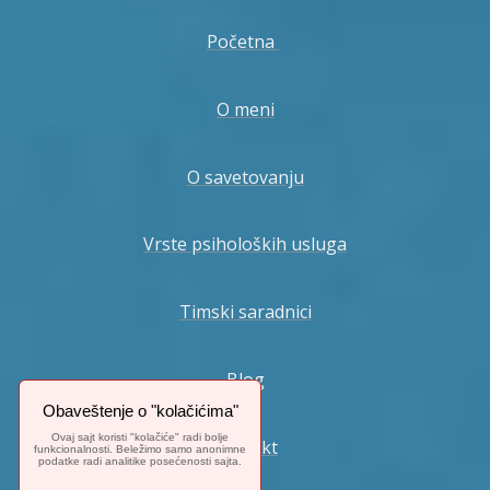
Početna
O meni
O savetovanju
Vrste psiholoških usluga
Timski saradnici
Blog
Obaveštenje o "kolačićima"
Ovaj sajt koristi "kolačiće" radi bolje
Kontakt
funkcionalnosti. Beležimo samo anonimne
podatke radi analitike posećenosti sajta.