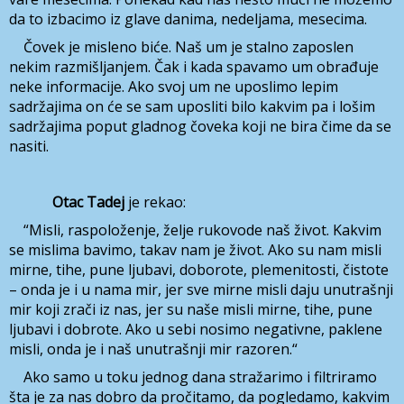
da to izbacimo iz glave danima, nedeljama, mesecima.
Čovek je misleno biće. Naš um je stalno zaposlen
nekim razmišljanjem. Čak i kada spavamo um obrađuje
neke informacije. Ako svoj um ne uposlimo lepim
sadržajima on će se sam uposliti bilo kakvim pa i lošim
sadržajima poput gladnog čoveka koji ne bira čime da se
nasiti.
Otac Tadej
je rekao:
“Misli, raspoloženje, želje rukovode naš život. Kakvim
se mislima bavimo, takav nam je život. Ako su nam misli
mirne, tihe, pune ljubavi, doborote, plemenitosti, čistote
– onda je i u nama mir, jer sve mirne misli daju unutrašnji
mir koji zrači iz nas, jer su naše misli mirne, tihe, pune
ljubavi i dobrote. Ako u sebi nosimo negativne, paklene
misli, onda je i naš unutrašnji mir razoren.“
Ako samo u toku jednog dana stražarimo i filtriramo
šta je za nas dobro da pročitamo, da pogledamo, kakvim