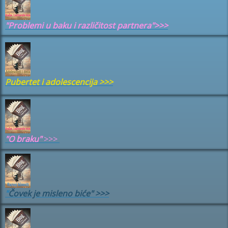
"Problemi u baku i različitost partnera">>>
Pubertet i adolescencija
>>>
"
O braku"
>>>
"
Čovek je misleno biće" >>>