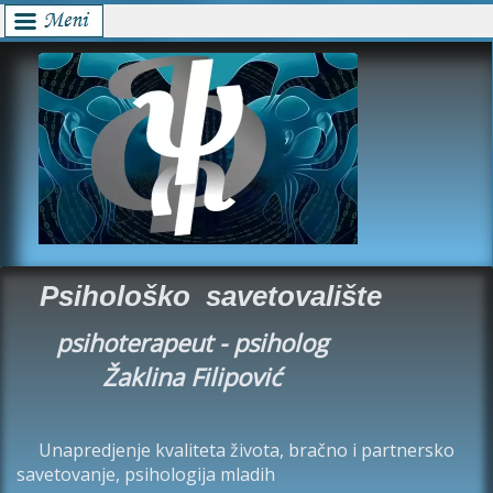
Psihološko savetovalište
psihoterapeut - psiholog
Žaklina Filipović
Unapredjenje kvaliteta života, bračno i partnersko
savetovanje, psihologija mladih