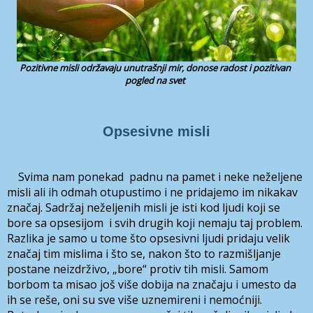
Pozitivne misli održavaju unutrašnji mir, donose radost i pozitivan
pogled na svet
Opsesivne misli
Svima nam ponekad padnu na pamet i neke neželjene
misli ali ih odmah otupustimo i ne pridajemo im nikakav
značaj. Sadržaj neželjenih misli je isti kod ljudi koji se
bore sa opsesijom i svih drugih koji nemaju taj problem.
Razlika je samo u tome što opsesivni ljudi pridaju velik
značaj tim mislima i što se, nakon što to razmišljanje
postane neizdrživo, „bore“ protiv tih misli. Samom
borbom ta misao još više dobija na značaju i umesto da
ih se reše, oni su sve više uznemireni i nemoćniji.