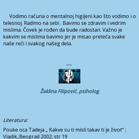
Vodimo računa o mentalnoj higijeni kao što vodimo i o
telesnoj. Radimo na sebi . Bavimo se zdravim i vedrim
mislima. Čovek je rođen da bude radostan. Važno je
kakvim se mislima bavimo jer je misao preteča svake
naše reči i svakog našeg dela.
_._
Žaklina Filipović, psiholog
Literatura:
Pouke oca Tadeja „ Kakve su ti misli takav ti je život“ ;
Viadik,;Beograd 2002; str 19