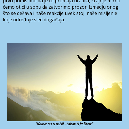
prvo pomislimo da je to promaja uradila, krajnje mirno
ćemo otići u sobu da zatvorimo prozor. Izmedju onog
što se dešava i naše reakcije uvek stoji naše mišljenje
koje određuje sled događaja.
"Kakve su ti misli - takav ti je život"