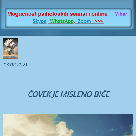
Viber
,
Mogućnost psiholoških seansi i online
Skype
,
WhatsApp
,
Zoom
>>>
13.02.2021.
ČOVEK JE MISLENO BIĆE