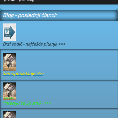
Blog - poslednji članci:
Brzi vodič - najčešća pitanja
>>>
Samopouzdanje
>>>
"Intervju za Sputnik" >>>