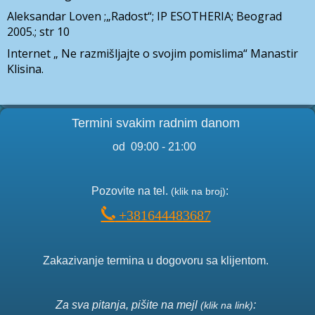
Aleksandar Loven ;„Radost“; IP ESOTHERIA; Beograd
2005.; str 10
Internet „ Ne razmišljajte o svojim pomislima“ Manastir
Klisina.
Termini svakim radnim danom
od 09:00 - 21:00
Pozo
vite na tel.
:
(klik na broj)
+381644483687
Zakazivanje termina u dogovoru sa klijentom.
Za sva pitanja, pišite na mejl
:
(klik na link)