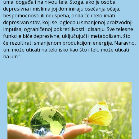
uma, događa i na nivou tela. Stoga, ako je osoba
depresivna i mislima joj dominiraju osećanja očaja,
bespomoćnosti ili neuspeha, onda će i telo imati
depresivan stav, koji se ogleda u smanjenoj proizvodnji
impulsa, ograničenoj pokretljivosti i disanju. Sve telesne
funkcije biće depresivne, uključujući i metabolizam, što
će rezultirati smanjenom produkcijom energije. Naravno,
um može uticati na telo isko kao što i telo može uticati
na um.“