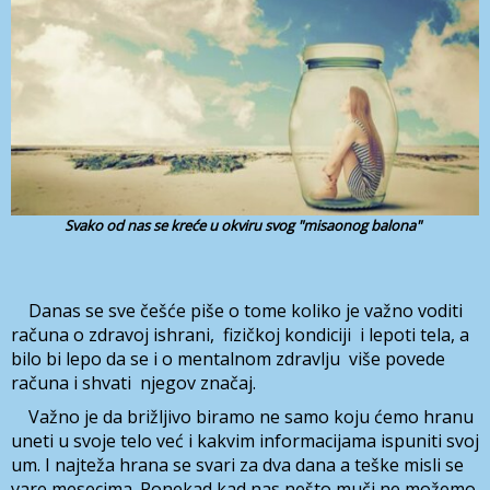
Svako od nas se kreće u okviru svog "misaonog balona"
Danas se sve češće piše o tome koliko je važno voditi
računa o zdravoj ishrani, fizičkoj kondiciji i lepoti tela, a
bilo bi lepo da se i o mentalnom zdravlju više povede
računa i shvati njegov značaj.
Važno je da brižljivo biramo ne samo koju ćemo hranu
uneti u svoje telo već i kakvim informacijama ispuniti svoj
um. I najteža hrana se svari za dva dana a teške misli se
vare mesecima. Ponekad kad nas nešto muči ne možemo