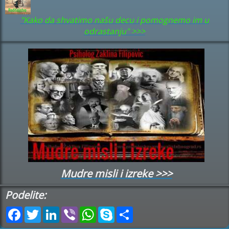
"Kako da shvatimo našu decu i pomognemo im u
odrastanju" >>>
Mudre misli i izreke >>>
Podelite:
Facebook
Twitter
LinkedIn
Viber
WhatsApp
Skype
Share