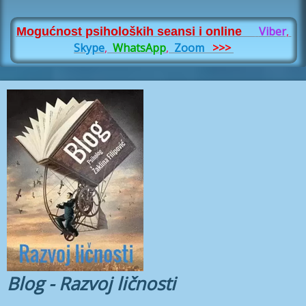
Viber
,
Mogućnost psiholoških seansi i online
Skype
,
WhatsApp
,
Zoom
>>>
Blog
-
Razvoj ličnosti