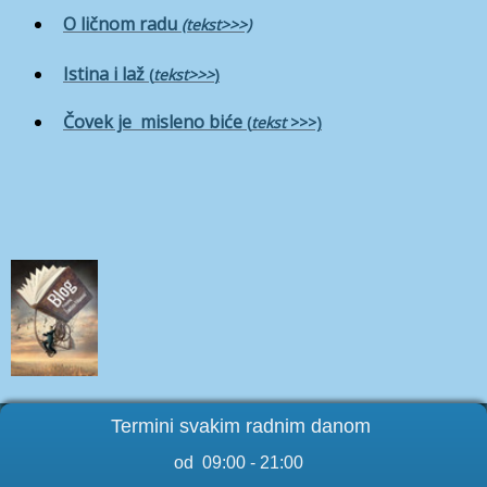
O ličnom radu
(tekst>>>)
Istina i laž
(
tekst>>>
)
Čovek je misleno biće
(
tekst
>>>)
Termini svakim radnim danom
od 09:00 - 21:00