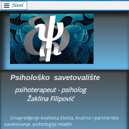
Psihološko savetovalište
psihoterapeut - psiholog
Žaklina Filipović
Unapredjenje kvaliteta života, bračno i partnersko
savetovanje, psihologija mladih