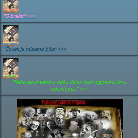
"
O braku"
>>>
"
Čovek je misleno biće" >>>
"Kako da shvatimo našu decu i pomognemo im u
odrastanju" >>>