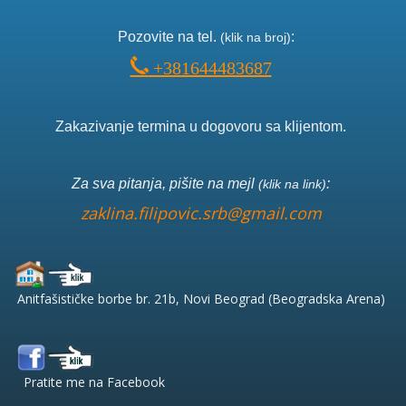
Pozo
vite na tel.
:
(klik na broj)
+381644483687
Zakazivanje termina u dogovoru sa klijentom.
Za sva pitanja, pišite na mejl
:
(klik na link)
zaklina.filipovic.srb@gmail.com
Anitfašističke borbe br. 21b, Novi Beograd (Beogradska Arena)
Pratite me na Facebook