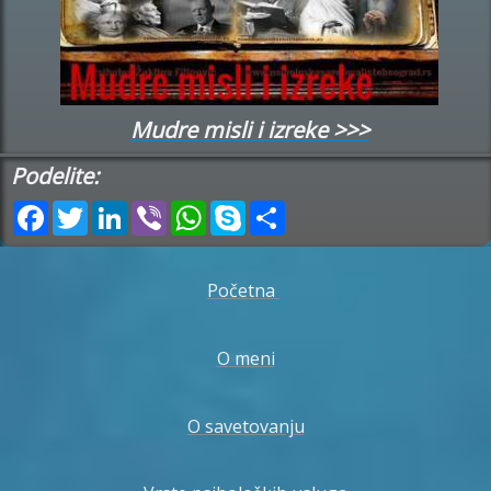
Mudre misli i izreke >>>
Podelite:
Facebook
Twitter
LinkedIn
Viber
WhatsApp
Skype
Share
Početna
O meni
O savetovanju