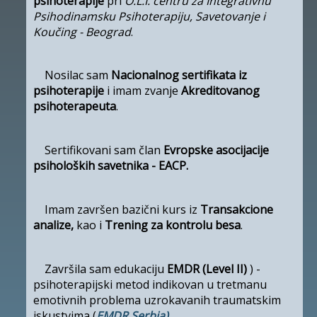
psihoterapije
pri
O.L.I.
centru za Integrativnu
Psihodinamsku Psihoterapiju, Savetovanje i
Koučing
- Beograd
.
Nosilac sam
Nacionalnog sertifikata iz
psihoterapije
i imam zvanje
Akreditovanog
psihoterapeuta
.
Sertifikovani sam član
Evropske asocijacije
psiholoških savetnika - EACP.
Imam završen bazični kurs iz
Transakcione
analize,
kao i
Trening za kontrolu besa
.
Završila sam edukaciju
EMDR (Level II)
) -
psihoterapijski metod indikovan u tretmanu
emotivnih problema uzrokavanih traumatskim
iskustvima (
EMDR Serbia)
.