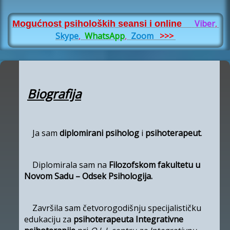
Viber
,
Mogućnost psiholoških seansi i online
Skype
,
WhatsApp
,
Zoom
>>>
Biografija
Ja sam
diplomirani psiholog
i
psihoterapeut
.
Diplomirala sam na
Filozofskom fakultetu u
Novom Sadu – Odsek Psihologija.
Završila sam četvorogodišnju specijalističku
edukaciju za
psihoterapeuta Integrativne