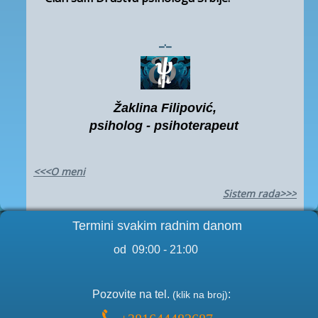
_._
Žaklina Filipović,
psiholog - psihoterapeut
<<<O meni
Sistem rada>>>
Termini svakim radnim danom
od 09:00 - 21:00
Pozo
vite na tel.
:
(klik na broj)