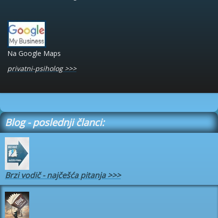
Na Google Maps
privatni-psiholog >>>
Blog - poslednji članci:
Brzi vodič - najčešća pitanja
>>>