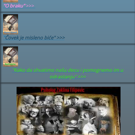
"
O braku"
>>>
"
Čovek je misleno biće" >>>
"Kako da shvatimo našu decu i pomognemo im u
odrastanju" >>>