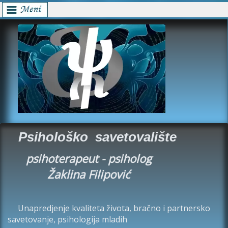
Psihološko savetovalište
psihoterapeut - psiholog
Žaklina Filipović
Unapredjenje kvaliteta života, bračno i partnersko
savetovanje, psihologija mladih