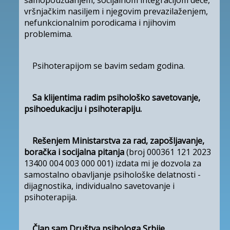
vršnjačkim nasiljem i njegovim prevazilaženjem,
nefunkcionalnim porodicama i njihovim
problemima.
Psihoterapijom se bavim sedam godina.
Sa klijentima radim
psihološko savetovanje
,
psihoedukaciju
i
psihoterapiju.
Rešenjem Ministarstva za rad, zapošljavanje,
boračka i socijalna pitanja
(broj 000361 121 2023
13400 004 003 000 001) izdata mi je dozvola za
samostalno obavljanje psihološke delatnosti -
dijagnostika, individualno savetovanje i
psihoterapija.
Član sam
Društva psihologa Srbije
.