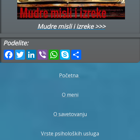
Mudre misli i izreke >>>
Podelite:
Facebook
Twitter
LinkedIn
Viber
WhatsApp
Skype
Share
Početna
O meni
O savetovanju
Vrste psiholoških usluga