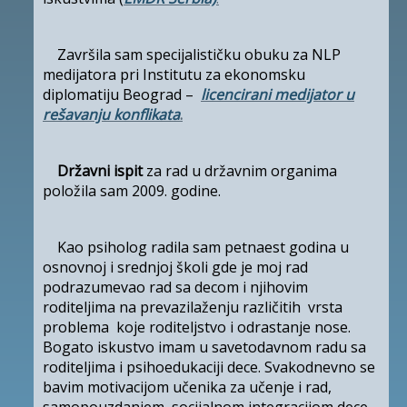
Završila sam specijalističku obuku za NLP
medijatora pri
Institutu za ekonomsku
diplomatiju Beograd –
licencirani medijator u
rešavanju konflikata
.
Državni ispit
za rad u državnim organima
položila sam 2009. godine.
Kao psiholog radila sam petnaest godina u
osnovnoj i srednjoj školi gde je moj rad
podrazumevao rad sa decom i njihovim
roditeljima na prevazilaženju različitih vrsta
problema koje roditeljstvo i odrastanje nose.
Bogato iskustvo imam u savetodavnom radu sa
roditeljima i psihoedukaciji dece. Svakodnevno se
bavim motivacijom učenika za učenje i rad,
samopouzdanjem, socijalnom integracijom dece,